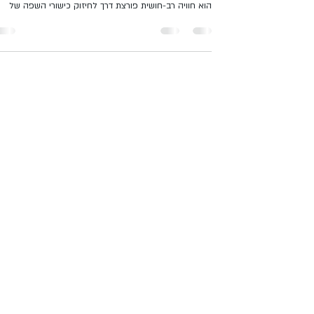
בבית-הספר עצמון - מרחב איילים
אנחנו נרגשים לשתף בפעילות המיוחדת שמתקיימת ב"מרחב
איילים" בבית הספר עצמון – מרחב שהוא הרבה יותר מחדר:
הוא חוויה רב-חושית פורצת דרך לחיזוק כישורי השפה של
ילדינו. זהו אתגר שצוות בית הספר, שמורכב מילדים דוברי שפ
שונות, מתמודד איתו באופן חדשני ומעמיק. מה קורה בתוך
המרחב? העבודה במרחב מתרחשת במקביל: משחק חופשי
ומעשיר: עבודה בחומרים מגוונים כמו קצף גילוח, חול,
פלסטלינה, לפיתוח מיומנויות מוטוריות. הילדים והילדות מתנס
במגע עם תחושות ומרקמים שונים, בלהתלכלך ובלנקות
בפעילות אישית