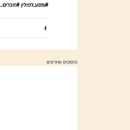
#מסע_לפולין
#זוכרים_
פוסטים אחרונים