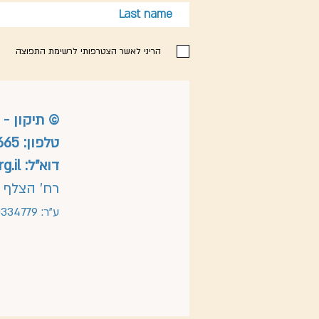
הריני לאשר הצטרפותי לרשימת התפוצה
©
תיקון - 
טלפון:
665
דוא"ל:
g.il
רח' הצלף 2, נוף הגליל 1709848
ע"ר: 580334779