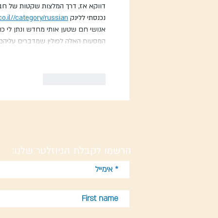
דווקא אז, דרך המלצות שקטות של חברי
נכנסתי ללינק 
co.il//category/russian/
אנושי חם שטען אותי מחדש ונתן לי כוח
המסעות האלה לפולין שמדברים עליהם 
לייק
להשיב
הרשמו לקבלת הניוזלטר שלנו: