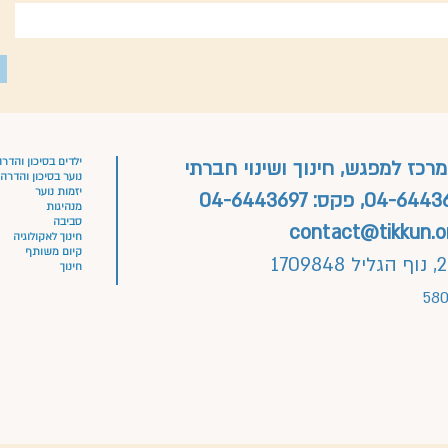
ילדים בסיכון והדר
מרכז למפגש, חינוך ושינוי חברתי
נוער בסיכון והדרה
יזמות נוער
04-6443
, פקס:
04-6443697
מנהיגות
סביבה
contact@tikkun.or
חינוך לאקולוגיה
קיום משותף
חינוך