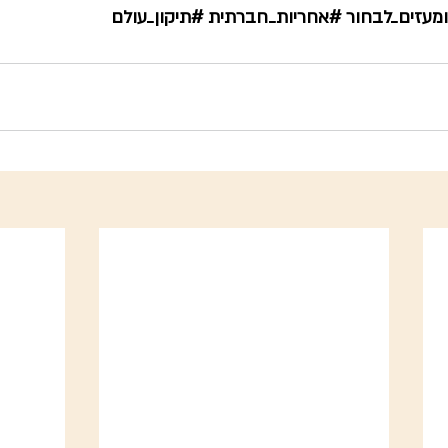
ומעזים_לבחור
#אחריות_חברתית
#תיקון_עולם