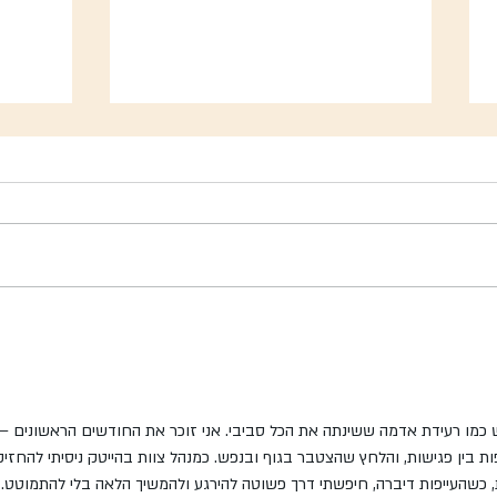
מרחב חדש של יצירה ולמידה
הבוסתן
בבית-הספר עצמון - מרחב איילים
סולידר
מלחמה
באוקטובר הרגיש כמו רעידת אדמה ששינתה את הכל סביבי. אני זוכר את החודשים הראשונים – 
ת בין פגישות, והלחץ שהצטבר בגוף ובנפש. כמנהל צוות בהייטק ניסיתי להחזיק
 כשהעייפות דיברה, חיפשתי דרך פשוטה להירגע ולהמשיך הלאה בלי להתמוטט.