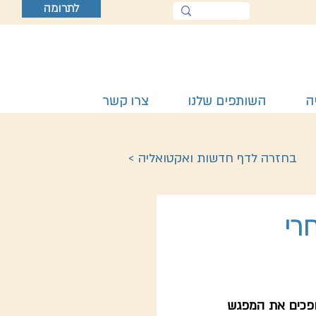
לתרומה
ה
השותפים שלנו
צרו קשר
< בחזרה לדף חדשות ואקטואליה
רי
איך אפשר לספר את הסיפור של השואה והמרד לבני ובנות נוער אחרי ה-7/10? איך הופכים את המפגש 