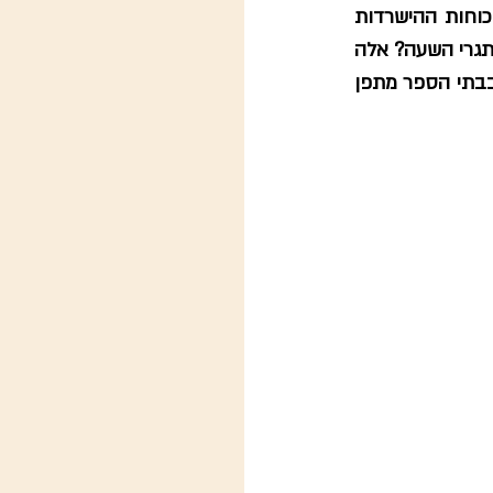
עם ההיסטוריה והזיכרון הלאומי לסיפור חי, מעורר השראה, על סכנות הגזענות ועל כוחות ההישרדות 
והמרד? איך הופכים אותו לסיפור שנותן לנו כוחות למרוד בשבר ולבנות תקווה למול אתגרי השעה? אלה 
השאלות שליוו את הצוותים שלנו במסעות לפולין שהובלנו עם כ-650 בני ובנות נוער בבתי הספר מתפן 