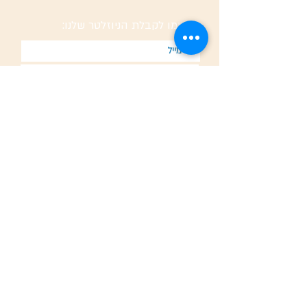
הרשמו לקבלת הניוזלטר שלנו:
הצטרפו
הריני לאשר הצטרפותי לרשימת התפוצה
גרעיני התיישבות
קיבוצי מחנכים
המחנות העולים
משעול
נערן
שושנה
פריפריה
קהילה
צעירים
תרומות
ילדים בסיכון והדרה
נוער בסיכון והדרה
יזמות נוער