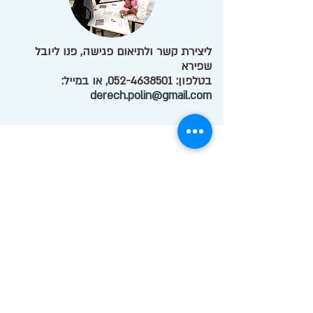
ליצירת קשר ולתיאום פגישה, פנו ליובל
שפירא
בטלפון:
052-4638501
, או במייל:
derech.polin@gmail.com
הרשמו לקבלת הניוזלטר שלנו:
הצטרפו
הריני לאשר הצטרפותי לרשימת התפוצה
גרעיני התיישבות
קיבוצי מחנכים
המחנות העולים